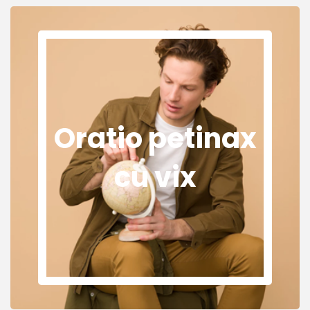
Oratio petinax
cu vix