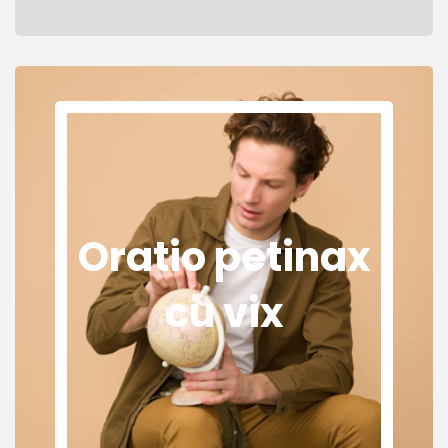
Oratio petinax
cu vix