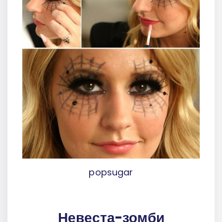
popsugar
Невеста-зомби