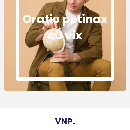
Oratio petinax
cu vix
VNP.