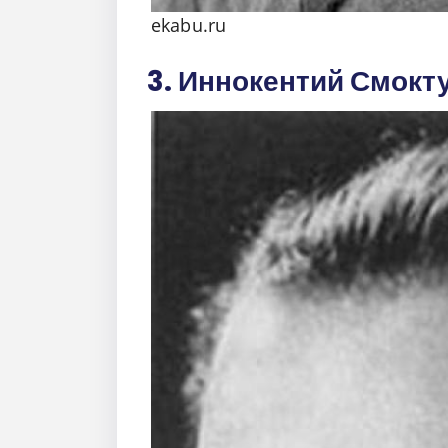
ekabu.ru
3. Иннокентий Смокт