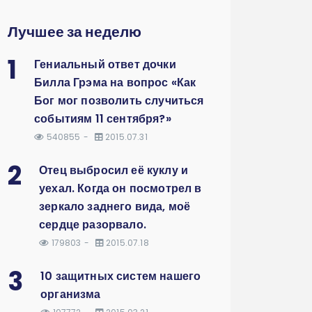
Лучшее за неделю
1
Гениальный ответ дочки
Билла Грэма на вопрос «Как
Бог мог позволить случиться
событиям 11 сентября?»
540855
2015.07.31
2
Отец выбросил её куклу и
уехал. Когда он посмотрел в
зеркало заднего вида, моё
сердце разорвало.
179803
2015.07.18
3
10 защитных систем нашего
организма