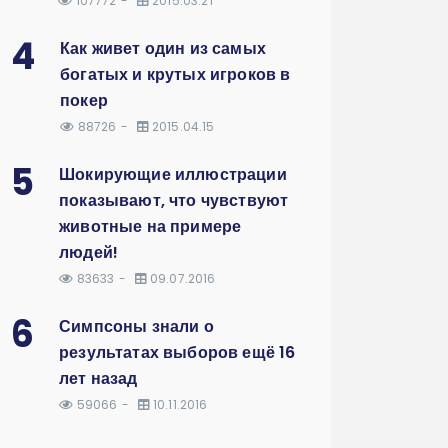
107772
2015.03.21
4
Как живет один из самых
богатых и крутых игроков в
покер
88726
2015.04.15
5
Шокирующие иллюстрации
показывают, что чувствуют
животные на примере
людей!
83633
09.07.2016
6
Симпсоны знали о
результатах выборов ещё 16
лет назад
59066
10.11.2016