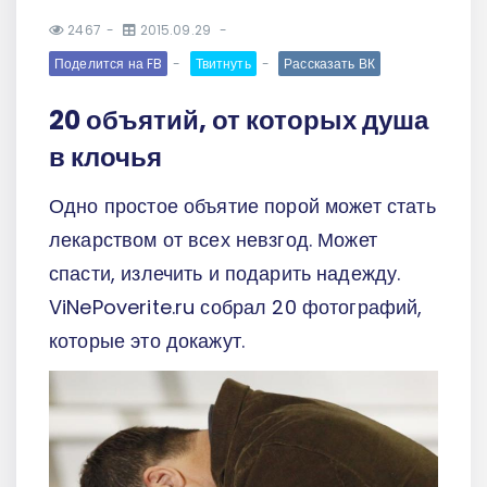
2467
2015.09.29
Поделится на FB
Твитнуть
Рассказать ВК
20 объятий, от которых душа
в клочья
Одно простое объятие порой может стать
лекарством от всех невзгод. Может
спасти, излечить и подарить надежду.
ViNePoverite.ru собрал 20 фотографий,
которые это докажут.