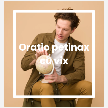
Oratio petinax
cu vix