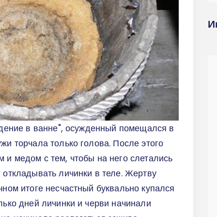
И
сидение в ванне", осужденный помещался в
жи торчала только голова. После этого
 и медом с тем, чтобы на него слетались
и откладывать личинки в теле. Жертву
ечном итоге несчастный буквально купался
олько дней личинки и черви начинали