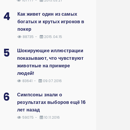
107777
2015.03.21
4
Как живет один из самых
богатых и крутых игроков в
покер
88735
2015.04.15
5
Шокирующие иллюстрации
показывают, что чувствуют
животные на примере
людей!
83641
09.07.2016
6
Симпсоны знали о
результатах выборов ещё 16
лет назад
59075
10.11.2016