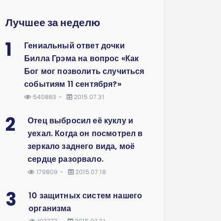
Лучшее за неделю
1
Гениальный ответ дочки
Билла Грэма на вопрос «Как
Бог мог позволить случиться
событиям 11 сентября?»
540863
2015.07.31
2
Отец выбросил её куклу и
уехал. Когда он посмотрел в
зеркало заднего вида, моё
сердце разорвало.
179809
2015.07.18
3
10 защитных систем нашего
организма