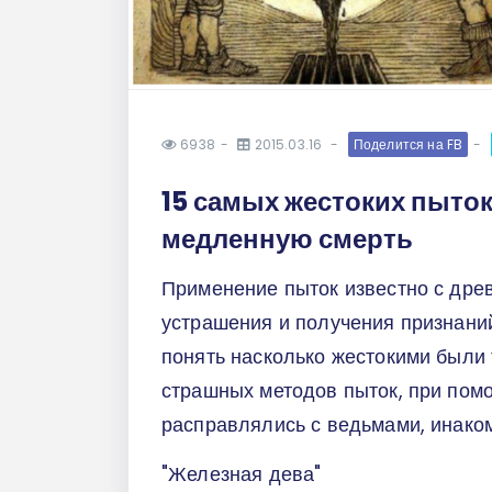
6938
2015.03.16
Поделится на FB
15 самых жестоких пыток
медленную смерть
Применение пыток известно с древ
устрашения и получения признаний
понять насколько жестокими были 
страшных методов пыток, при пом
расправлялись с ведьмами, инако
"Железная дева"