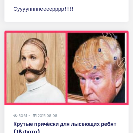
Сууууппппеееерррр!!!!!
8061
2015.08.08
Крутые причёски для лысеющих ребят
(18 фото)