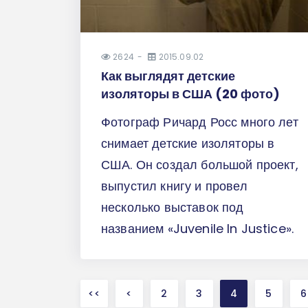
2624
2015.09.02
Как выглядят детские
изоляторы в США (20 фото)
Фотограф Ричард Росс много лет
снимает детские изоляторы в
США. Он создал большой проект,
выпустил книгу и провел
несколько выставок под
названием «Juvenile In Justice».
<<
<
2
3
4
5
6