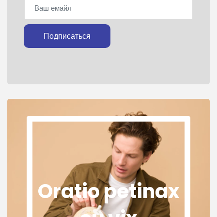
Подписаться
Oratio petinax